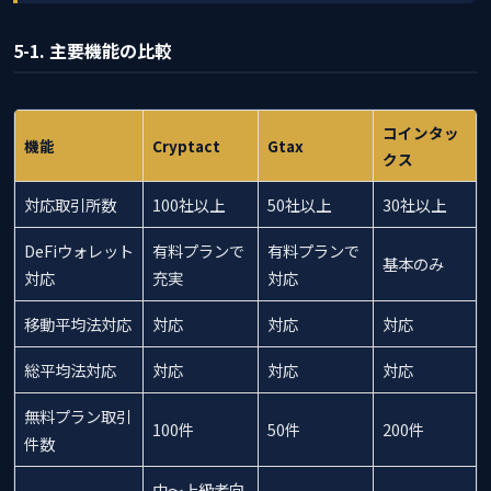
5-1. 主要機能の比較
コインタッ
機能
Cryptact
Gtax
クス
対応取引所数
100社以上
50社以上
30社以上
DeFiウォレット
有料プランで
有料プランで
基本のみ
対応
充実
対応
移動平均法対応
対応
対応
対応
総平均法対応
対応
対応
対応
無料プラン取引
100件
50件
200件
件数
中〜上級者向