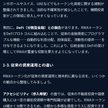
ンガポールやスイス、UAEなどでもトークン化資産に関する規制が
整備されてきました。法的な不確実性が減少したことで、機関投資
家がこの領域に参入しやすくなっています。
第四に、
DeFi（分散型金融）との融合
があります。RWAトークン
をDeFiプロトコルに組み込むことで、従来の金融資産にプログラマ
ブルな機能——自動的な利息分配、担保設定、流動性の提供——を
付与できるようになりました。これにより、伝統金融とDeFiの架け
橋としてRWAが重要な役割を果たすようになっています。
1-3. 従来の資産運用との違い
RWAトークン化が従来の資産運用と根本的に異なる点を、いくつか
の観点から整理してみましょう。
アクセシビリティ（参入障壁）
の面では、従来の不動産投資や国債
購入には一定の最低投資額や専門知識が必要でした。RWAトークン
は細かく分割できるため、少額から多様な資産クラスに投資できま