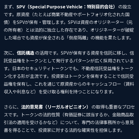
まず、
SPV（Special Purpose Vehicle：特別目的会社）
の設立
です。原資産（たとえば商業不動産やポートフォリオ化された国
債）をSPVが保有・管理します。SPVは資産のオリジネーター（元
の所有者）とは法的に独立した存在であり、オリジネーターが破綻
した場合でも資産が保全される「倒産隔離」の機能を果たします。
次に、
信託構造
の活用です。SPVが保有する資産を信託に移し、信
託受益権をトークンとして発行するパターンが広く採用されていま
す。日本のセキュリティトークンでも、不動産信託受益権をトーク
ン化する形が主流です。投資家はトークンを保有することで信託受
益権を保有し、これを通じて原資産からのキャッシュフロー（賃料
収入や利息など）を受け取る権利を持つことになります。
さらに、
法的意見書（リーガルオピニオン）
の取得も重要なプロセ
スです。トークンの法的性質（有価証券に該当するか、金融商品取
引法の適用を受けるかなど）について、専門の法律事務所から意見
書を得ることで、投資家に対する法的な確実性を担保します。