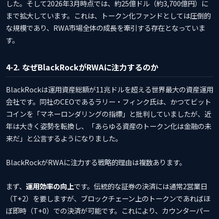
した。そして2026年3月時点では、約25億ドル（約3,700億円）に
まで拡大しています。これは、トークン化ファンドとしては圧倒的
な規模であり、RWA市場全体の成長を牽引する存在となっていま
す。
4-2. なぜBlackRockがRWAに注力するのか
BlackRockは運用資産総額が11兆ドルを超える世界最大の資産運用
会社です。同社のCEOであるラリー・フィンク氏は、かつてビット
コインを「マネーロンダリングの指標」と批判していましたが、近
年は大きく姿勢を転換し、「あらゆる資産のトークン化は金融の未
来だ」と公言するようになりました。
BlackRockがRWAに注力する戦略的理由は複数あります。
まず、
運用効率の向上
です。伝統的な証券の決済には通常2営業日
（T+2）を要しますが、ブロックチェーン上のトークンであればほ
ぼ即時（T+0）での決済が可能です。これにより、カウンターパー