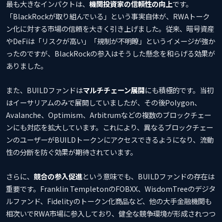
最も大きなインパクトは、
機関投資家の信頼性の向上
です。
「BlackRockが取り組んでいる」という事実自体が、RWAトーク
ン化に対する市場の信頼を大きく引き上げました。従来、暗号資産
やDeFiは「リスクが高い」「規制が不明瞭」というイメージが強か
ったのですが、BlackRockの参入はそうした懸念を和らげる効果が
ありました。
また、BUILDファンドは
マルチチェーン展開
にも積極的です。当初
はイーサリアムのみで展開していましたが、その後Polygon、
Avalanche、Optimism、Arbitrumなどの複数のブロックチェー
ンにも対応を拡大しています。これにより、異なるブロックチェー
ンのユーザーがBUILDトークンにアクセスできるようになり、流動
性の分断を防ぐ効果が期待されています。
さらに、
競合の参入促進
という意味でも、BUILDファンドの存在は
重要です。Franklin TempletonのFOBXX、WisdomTreeのデジタ
ルファンド、Fidelityのトークン化商品など、他の大手金融機関も
相次いでRWA市場に参入しており、健全な競争環境が形成されつつ