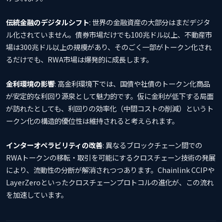
伝統金融のデジタルシフト
: 世界の金融資産の大部分はまだデジタ
ル化されていません。債券市場だけでも100兆ドル以上、不動産市
場は300兆ドル以上の規模があり、そのごく一部がトークン化され
るだけでも、RWA市場は爆発的に成長します。
金利環境の影響
: 高金利環境下では、国債や社債のトークン化商品
が安定的な利回り源泉として魅力的です。仮に金利が低下する局面
が訪れたとしても、利回りの効率化（中間コストの削減）というト
ークン化の構造的優位性は維持されると考えられます。
インターオペラビリティの改善
: 異なるブロックチェーン間での
RWAトークンの移転・取引を可能にするクロスチェーン技術の発展
により、流動性の分断が解消されつつあります。Chainlink CCIPや
LayerZeroといったクロスチェーンプロトコルの進化が、この流れ
を加速しています。