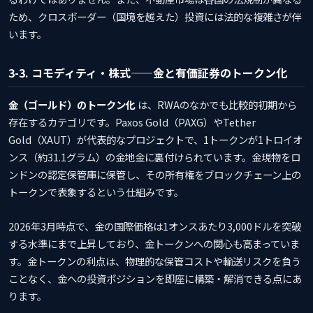
ため、クロスボーダー（国境を越えた）投資には法的な複雑さが伴
います。
3-3. コモディティ・株式——金と有価証券のトークン化
金（ゴールド）のトークン化
は、RWAのなかでも比較的初期から
存在するカテゴリです。Paxos Gold（PAXG）やTether
Gold（XAUT）が代表的なプロジェクトで、1トークンが1トロイオ
ンス（約31.1グラム）の金地金に裏付けられています。金現物をロ
ンドンの認定保管庫に保管し、その所有権をブロックチェーン上の
トークンで表象するという仕組みです。
2026年3月時点で、金の国際価格は1オンスあたり3,000ドルを突破
する水準にまで上昇しており、金トークンへの関心も高まっていま
す。金トークンの利点は、物理的な保管コストや輸送リスクを負う
ことなく、金への投資ポジションを即座に構築・解消できる点にあ
ります。