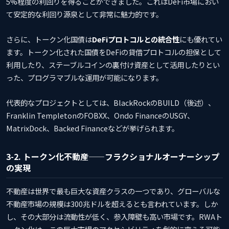
5%程度の利回りを得ることができました。これはDeFi市場におい
て安定的な利回り源泉として非常に魅力的です。
さらに、トークン化国債は
DeFiプロトコルとの統合性
にも優れてい
ます。トークン化された国債をDeFiの貸借プロトコルの担保として
利用したり、ステーブルコインの裏付け資産として活用したりとい
った、プログラマブルな運用が可能になります。
代表的なプロジェクトとしては、BlackRockのBUILD（後述）、
Franklin TempletonのFOBXX、Ondo FinanceのUSGY、
MatrixDock、Backed Financeなどが挙げられます。
3-2. トークン化不動産——フラクショナルオーナーシップ
の実現
不動産は世界で最も巨大な資産クラスの一つであり、グローバルな
不動産市場の規模は300兆ドルを超えるとも言われています。しか
し、その大部分は流動性が低く、参入障壁も高い市場です。RWAト