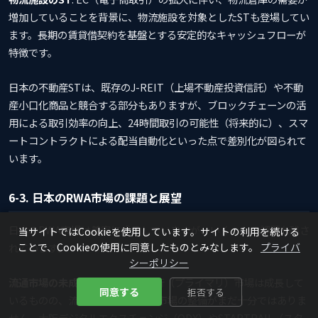
増加していることを背景に、物流施設を対象としたSTも登場してい
ます。長期の賃貸借契約を基盤とする安定的なキャッシュフローが
特徴です。
日本の不動産STは、既存のJ-REIT（上場不動産投資信託）や不動
産小口化商品と競合する部分もありますが、ブロックチェーンの活
用による取引効率の向上、24時間取引の可能性（将来的に）、スマ
ートコントラクトによる配当自動化といった点で差別化が図られて
います。
6-3. 日本のRWA市場の課題と展望
日本のRWA市場は着実に成長していますが、いくつかの課題も残さ
当サイトではCookieを使用しています。サイトの利用を続ける
ことで、Cookieの使用に同意したものとみなします。
プライバ
れています。
シーポリシー
流通市場の未成熟
: 日本のSTは発行（プライマリ）市場は成長して
同意する
拒否する
いるものの、流通（セカンダリ）市場の整備がまだ十分ではありま
せん。大阪デジタルエクスチェンジ（ODX）やSTARTRAIL（スタ