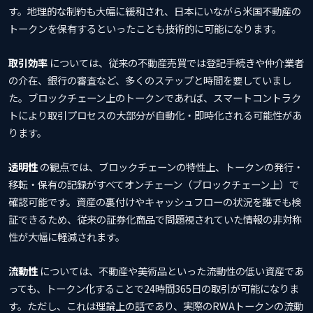
す。地理的な制約も大幅に緩和され、日本にいながら米国不動産の
トークンを保有するといったことも技術的に可能になります。
取引効率
については、従来の不動産売買では登記手続きや仲介業者
の介在、銀行の審査など、多くのステップと時間を要していまし
た。ブロックチェーン上のトークンであれば、スマートコントラク
トにより取引プロセスの大部分が自動化・即時化される可能性があ
ります。
透明性
の観点では、ブロックチェーンの特性上、トークンの発行・
移転・保有の記録がすべてオンチェーン（ブロックチェーン上）で
確認可能です。資産の裏付けやキャッシュフローの状況を誰でも検
証できるため、従来の証券化商品で問題視されていた情報の非対称
性が大幅に軽減されます。
流動性
については、不動産や美術品といった流動性の低い資産であ
っても、トークン化することで24時間365日の取引が可能になりま
す。ただし、これは理論上の話であり、実際のRWAトークンの流動