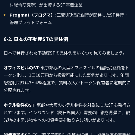
村総合研究所）が出資するST基盤企業
Progmat（プログマ）
: 三菱UFJ信託銀行が開発したST発行・
管理プラットフォーム
6-2. 日本の不動産STの具体例
日本で発行された不動産STの具体例をいくつか見てみましょう。
オフィスビルのST
: 東京都心の大型オフィスビルの信託受益権をト
ークン化し、1口10万円から投資可能にした事例があります。年間
想定利回りは3〜4%程度で、賃料収入がトークン保有者に定期的に
分配されます。
ホテル物件のST
: 京都や大阪のホテル物件を対象にしたSTも発行さ
れています。インバウンド（訪日外国人）需要の回復を背景に、観
光地のホテル物件への投資需要を取り込む狙いがあります。
物流施設のST
: EC（電子商取引）の拡大に伴い、物流倉庫の需要が