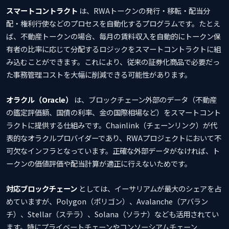
スマートコントラクト
は、RWAトークンの発行・移転・配当分
配・権利行使などのプロセスを自動化するプログラムです。たとえ
ば、不動産トークンの場合、毎月の賃料収入を自動的にトークン保
有者の比率に応じて分配するロジックをスマートコントラクトに組
み込むことができます。これにより、従来の証券化商品で必要だっ
た事務管理コストを大幅に削減できる可能性があります。
オラクル（Oracle）
は、ブロックチェーン外部のデータ（不動産
の鑑定評価額、国債の利率、金の国際相場など）をスマートコント
ラクトに提供する仕組みです。Chainlink（チェーンリンク）が代
表的なオラクルプロバイダーであり、RWAプロジェクトにおいて不
可欠なインフラとなっています。正確な外部データがなければ、ト
ークンの価値評価や配当計算が適正に行えないためです。
対応ブロックチェーン
としては、イーサリアムが最大のシェアを占
めていますが、Polygon（ポリゴン）、Avalanche（アバラン
チ）、Stellar（ステラ）、Solana（ソラナ）なども活用されてい
ます。特にプライベートチェーンやコンソーシアムチェーン