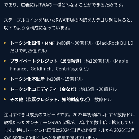
であり、広義にはRWAの一種とみなすことができるためです。
ステーブルコインを除いたRWA市場の内訳をカテゴリ別に見ると、
以下のような構成になっています。
トークン化国債・MMF
: 約60億〜80億ドル（BlackRock BUILD
だけで約25億ドル）
プライベートクレジット（民間融資）
: 約120億ドル（Maple
Finance、Goldfinch、Centrifugeなど）
トークン化不動産
: 約10億〜15億ドル
トークン化コモディティ（金など）
: 約15億〜20億ドル
その他（炭素クレジット、知的財産など）
: 数億ドル
注目すべきは成長のスピードです。2023年初頭にはわずか数億ドル
規模だったオンチェーンRWA市場が、2年半で数十倍に拡大してい
ます。特にトークン化国債は2024年1月の約8億ドルから2026年3月
の約60億〜80億ドルへと急成長を遂げています。