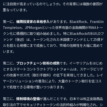
に注目度が高まっているのでしょうか。その背景には複数の要因が
重なっています。
第一に、
機関投資家の本格参入
があります。BlackRock、Franklin
Templeton、JPMorganといった世界有数の金融機関がRWAトー
クン化に積極的に取り組み始めました。特にBlackRockのBUILDフ
ァンド（後述）は、トークン化された米国債ファンドとして25億ド
ルを超える規模にまで成長しており、市場の信頼性を大幅に高めて
います。
第二に、
ブロックチェーン技術の成熟
です。イーサリアムをはじめ
とするスマートコントラクトプラットフォームは、スケーラビリテ
ィの改善やガス代（取引手数料）の低下を実現してきました。レイ
ヤー2ソリューションの普及により、大量のトークン取引を低コス
トで処理できる環境が整いつつあります。
第三に、
規制環境の整備
が進んだことです。日本では改正金融商品
取引法の下でセキュリティトークンの法的枠組みが明確化され、シ