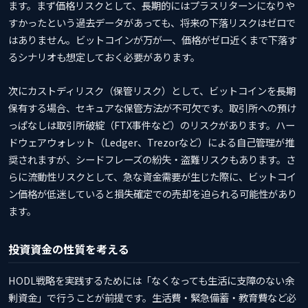
ます。まず価格リスクとして、長期的にはプラスリターンになりや
すかったという過去データがあっても、将来の下落リスクはゼロで
はありません。ビットコインが万が一、価格がゼロ近くまで下落す
るシナリオも想定しておく必要があります。
次にカストディリスク（保管リスク）として、ビットコインを長期
保有する場合、セキュアな保管方法が不可欠です。取引所への預け
っぱなしは取引所破綻（FTX事件など）のリスクがあります。ハー
ドウェアウォレット（Ledger、Trezorなど）による自己管理が推
奨されますが、シードフレーズの紛失・盗難リスクもあります。さ
らに流動性リスクとして、急な資金需要が生じた際に、ビットコイ
ン価格が低迷していると損失確定での売却を迫られる可能性があり
ます。
投資資金の性質を考える
HODL戦略を実践するためには「なくなっても生活に支障のない余
剰資金」で行うことが前提です。生活費・緊急備蓄・教育費など必