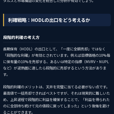
タルズと市場構造の変化を統合した分析が有効でしょう。
利確戦略：HODLの出口をどう考えるか
段階的利確の考え方
長期保有（HODL）の出口として、「一度に全額売却」ではなく
「段階的な利確」が有効とされています。例えば目標価格の10%毎
に保有量の10%を売却する、あるいは特定の指標（MVRV・NUPL
など）が過熱圏に達したら段階的に売却するという方法がありま
す。
段階的利確のメリットは、天井を完璧に当てる必要がない点です。
最高値で一括売却できればベストですが、それは現実的に難しいた
め、上昇過程で段階的に利益を確保することで、「利益を得られた
のに全部持ち続けて元の値段に戻ってしまった」という後悔を避け
ることができます。