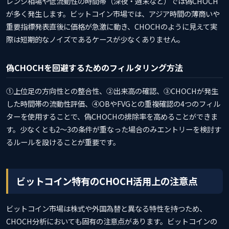
レンジ相場や低流動性の時間帯（深夜・週末など）では偽CHOCH
が多く発生します。ビットコイン市場では、アジア時間の薄商いや
重要指標発表直後に価格が急激に動き、CHOCHのように見えて実
際は短期的なノイズであるケースが少なくありません。
偽CHOCHを回避するためのフィルタリング方法
①上位足の方向性との整合性、②出来高の確認、③CHOCHが発生
した時間帯の流動性評価、④OBやFVGとの重複確認の4つのフィル
ターを使用することで、偽CHOCHの排除率を高めることができま
す。少なくとも2〜3の条件が重なった場合のみエントリーを検討す
るルールを設けることが重要です。
ビットコイン特有のCHOCH活用上の注意点
ビットコイン市場は株式や外国為替と異なる特性を持つため、
CHOCH分析においても固有の注意点があります。ビットコインの