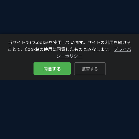
当サイトではCookieを使用しています。サイトの利用を続ける
ことで、Cookieの使用に同意したものとみなします。
プライバ
シーポリシー
同意する
拒否する
Bitcoin
Analyze
₿
仮想通貨・ビットコインの入門から最新情報まで。初心者にもわか
りやすく、投資判断に役立つ分析・解説をお届けします。