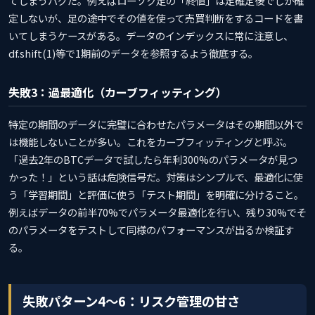
てしまうバグだ。例えばローソク足の「終値」は足確定後でしか確
定しないが、足の途中でその値を使って売買判断をするコードを書
いてしまうケースがある。データのインデックスに常に注意し、
df.shift(1)等で1期前のデータを参照するよう徹底する。
失敗3：過最適化（カーブフィッティング）
特定の期間のデータに完璧に合わせたパラメータはその期間以外で
は機能しないことが多い。これをカーブフィッティングと呼ぶ。
「過去2年のBTCデータで試したら年利300%のパラメータが見つ
かった！」という話は危険信号だ。対策はシンプルで、最適化に使
う「学習期間」と評価に使う「テスト期間」を明確に分けること。
例えばデータの前半70%でパラメータ最適化を行い、残り30%でそ
のパラメータをテストして同様のパフォーマンスが出るか検証す
る。
失敗パターン4〜6：リスク管理の甘さ