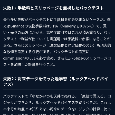
失敗1：手数料とスリッページを無視したバックテスト
最も多い失敗がバックテストに手数料を組み込まないケースだ。例
えばBinanceの現物手数料は0.1%（Makerなら0.075%）で、買
い・売りの両方にかかる。高頻度取引ではこれが積み重なり、バッ
クテストで利益が出ていても実運用では手数料で赤字になることが
ある。さらにスリッページ（注文価格と約定価格のズレ）も現実的
な数値を設定する必要がある。バックテストの設定に
commission=0.001を必ず含め、さらに1〜5bpsのスリッページコ
ストを加味した計算を行うこと。
失敗2：将来データを使った過学習（ルックアヘッドバイ
アス）
バックテストで「なぜかいつも天井で売れる」「底値で買える」ロ
ジックができたら、ルックアヘッドバイアスを疑うべきだ。これは
本来その時点では知りえない将来のデータをロジックの計算に使っ