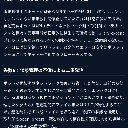
本番稼働中のボットが些細なAPIエラーで例外を吐いてクラッシュ
し、気づかないまま数日間停止していた――これは非常に多い失敗だ。
自動売買ボットはAPIエラー・ネットワーク断・取引所メンテナン
スなど様々な異常事態が日常的に発生する環境で動く。try-except
ブロックで想定されるすべての例外をキャッチし、致命的でないエ
ラーはログに記録してリトライ、致命的なエラーは安全にポジショ
ンを決済してボットを停止するフローを実装する。
失敗8：状態管理の不備による二重発注
ボットが再起動やネットワーク障害から復旧した際に、以前の状態
を正しく復元できずに同じ注文を二重発注してしまうバグは深刻
だ。解決策は状態（現在のポジション・発注済み注文ID・最後に処
理したシグナル）を定期的にファイルまたはDBに永続化すること
だ。起動時に必ず状態ファイルを読み込んで前回の状態を復元し、
取引所のopen_orders一覧と照合して整合性を確認してから通常ル
ープを開始する設計が堅牢だ。