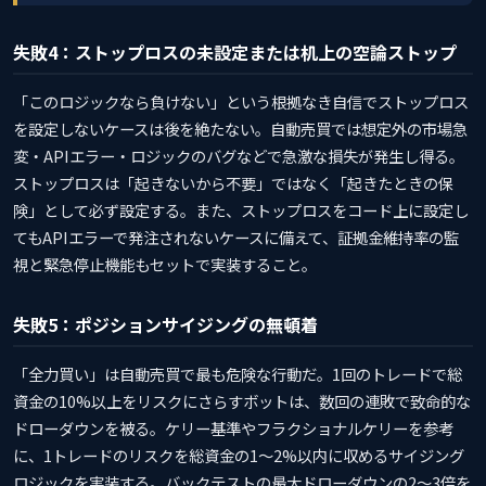
失敗4：ストップロスの未設定または机上の空論ストップ
「このロジックなら負けない」という根拠なき自信でストップロス
を設定しないケースは後を絶たない。自動売買では想定外の市場急
変・APIエラー・ロジックのバグなどで急激な損失が発生し得る。
ストップロスは「起きないから不要」ではなく「起きたときの保
険」として必ず設定する。また、ストップロスをコード上に設定し
てもAPIエラーで発注されないケースに備えて、証拠金維持率の監
視と緊急停止機能もセットで実装すること。
失敗5：ポジションサイジングの無頓着
「全力買い」は自動売買で最も危険な行動だ。1回のトレードで総
資金の10%以上をリスクにさらすボットは、数回の連敗で致命的な
ドローダウンを被る。ケリー基準やフラクショナルケリーを参考
に、1トレードのリスクを総資金の1〜2%以内に収めるサイジング
ロジックを実装する。バックテストの最大ドローダウンの2〜3倍を