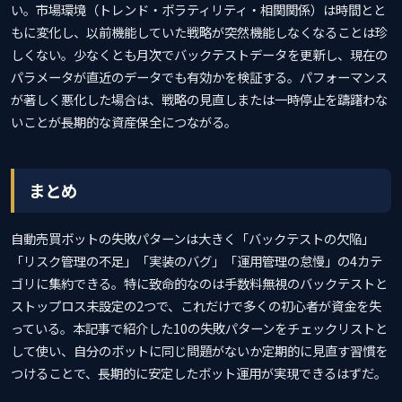
い。市場環境（トレンド・ボラティリティ・相関関係）は時間とと
もに変化し、以前機能していた戦略が突然機能しなくなることは珍
しくない。少なくとも月次でバックテストデータを更新し、現在の
パラメータが直近のデータでも有効かを検証する。パフォーマンス
が著しく悪化した場合は、戦略の見直しまたは一時停止を躊躇わな
いことが長期的な資産保全につながる。
まとめ
自動売買ボットの失敗パターンは大きく「バックテストの欠陥」
「リスク管理の不足」「実装のバグ」「運用管理の怠慢」の4カテ
ゴリに集約できる。特に致命的なのは手数料無視のバックテストと
ストップロス未設定の2つで、これだけで多くの初心者が資金を失
っている。本記事で紹介した10の失敗パターンをチェックリストと
して使い、自分のボットに同じ問題がないか定期的に見直す習慣を
つけることで、長期的に安定したボット運用が実現できるはずだ。