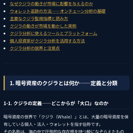
なぜクジラの動きが市場に影響を与えるのか
ウォレット追跡の方法——オンチェーン分析の基礎
主要なクジラ監視指標と読み方
クジラの動きが市場を動かした実例
クジラ分析に使えるツールとプラットフォーム
個人投資家がクジラ分析を活用する方法
クジラ分析の限界と注意点
1. 暗号資産のクジラとは何か——定義と分類
1-1. クジラの定義——どこからが「大口」なのか
暗号資産の世界で「クジラ（Whale）」とは、大量の暗号資産を保
有している個人・法人・ウォレットを指す俗称です。
その名称は、海の中で圧倒的な存在感を持つ鯨になぞらえたもの