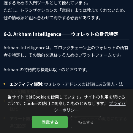
握するための入門ツールとして優れています。
ただし、トランザクションの「意図」までは教えてくれないため、
他の情報源と組み合わせて判断する必要があります。
6-3. Arkham Intelligence——ウォレットの身元特定
Arkham Intelligenceは、ブロックチェーン上のウォレットの所有
者を特定し、その動向を追跡するためのプラットフォームです。
Arkhamの特徴的な機能は以下のとおりです。
エンティティ識別
: ウォレットアドレスの背後にある個人・法
人・組織を特定
当サイトではCookieを使用しています。サイトの利用を続ける
ダッシュボード
: 特定のエンティティの保有資産や取引履歴を可
ことで、Cookieの使用に同意したものとみなします。
プライバ
視化
シーポリシー
アラート設定
: 特定のウォレットやエンティティの動きに対する
同意する
拒否する
通知設定