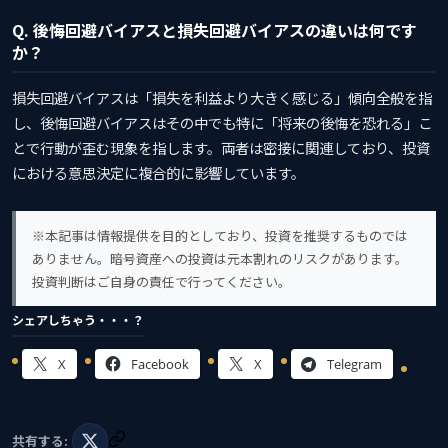
Q. 後悔回避バイアスと損失回避バイアスの違いは何です
か？
損失回避バイアスは「損失を利益より大きく感じる」傾向全般を指
し、後悔回避バイアスはその中でも特に「将来の後悔を恐れる」こ
とで行動が歪む現象を指します。両者は密接に関連しており、投資
における意思決定に複合的に影響しています。
※本記事は情報提供を目的としており、投資を推奨するものでは
ありません。暗号資産への投資は元本割れのリスクがあります。
投資判断はご自身の責任で行ってください。
シェアしちゃう・・・？
X
Facebook
X
Telegram
共有する: