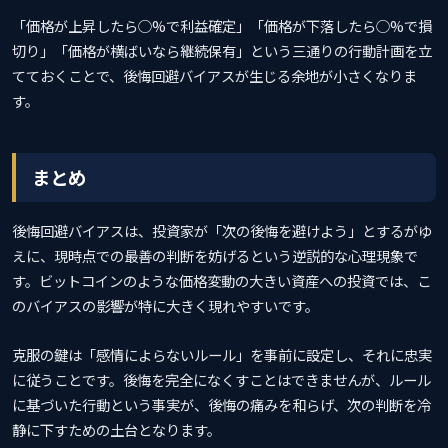
「価格が上昇したら○%で利益確定」「価格が下落したら○%で損
切り」「価格が横ばいなら継続保有」という三通りの行動計画を立
てておくことで、後悔回避バイアスが生じる余地が小さくなりま
す。
まとめ
後悔回避バイアスは、投資家が「次の後悔を避けよう」とするがゆ
えに、現時点での最善の判断を妨げるという逆説的な心理現象で
す。ビットコインのような価格変動の大きい資産への投資では、こ
のバイアスの影響が特に大きく現れやすいです。
克服の鍵は「感情によらないルール」を事前に設定し、それに忠実
に従うことです。後悔を完全になくすことはできませんが、ルール
に基づいた行動という事実が、後悔の痛みを和らげ、次の判断を冷
静に下すための土台となります。