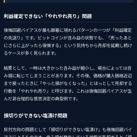
利益確定できない「やれやれ売り」問題
後悔回避バイアスが最も顕著に現れるパターンの一つが「利益確定
の先送り」です。ビットコインが含み益の状態でも、「売ったあと
にさらに上がったら後悔する」という気持ちから売却を延期し続け
るケースが多く見られます。
結果として、一時は大きかった含み益が縮小し、場合によっては含
み損に転じてしまうことがあります。その後、価格が購入価格近辺
まで戻ったときに「やっと損がなくなった」とほっとして売却する
行動を「やれやれ売り」と呼びます。これは後悔回避バイアスが生
んだ非合理的な意思決定の典型例です。
損切りができない塩漬け問題
反対方向の問題として「損切りができない塩漬け」も後悔回避バイ
アスによるものです。含み損が発生している状態で売却すると「損