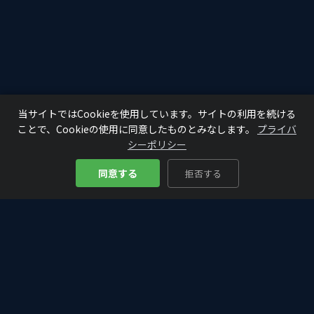
当サイトではCookieを使用しています。サイトの利用を続ける
ことで、Cookieの使用に同意したものとみなします。
プライバ
シーポリシー
同意する
拒否する
Bitcoin
Analyze
₿
仮想通貨・ビットコインの入門から最新情報まで。初心者にもわか
りやすく、投資判断に役立つ分析・解説をお届けします。