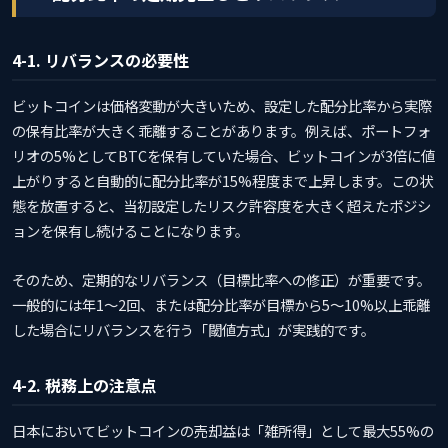
4-1. リバランスの必要性
ビットコインは価格変動が大きいため、設定した配分比率から実際
の保有比率が大きく乖離することがあります。例えば、ポートフォ
リオの5%としてBTCを保有していた場合、ビットコインが3倍に値
上がりすると自動的に配分比率が15%程度まで上昇します。この状
態を放置すると、当初設定したリスク許容度を大きく超えたポジシ
ョンを保有し続けることになります。
そのため、定期的なリバランス（目標比率への修正）が重要です。
一般的には年1〜2回、または配分比率が目標から5〜10%以上乖離
した場合にリバランスを行う「閾値方式」が実践的です。
4-2. 税務上の注意点
日本においてビットコインの売却益は「雑所得」として最大55%の