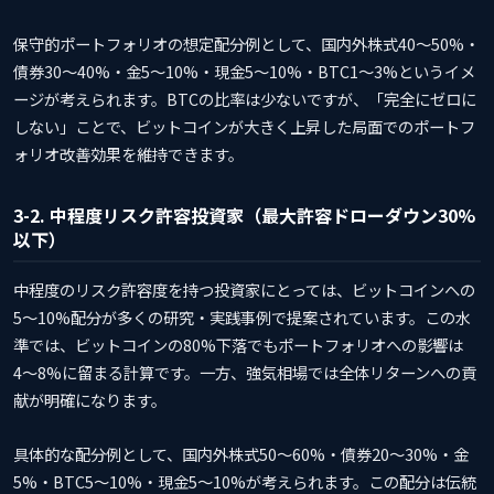
保守的ポートフォリオの想定配分例として、国内外株式40〜50%・
債券30〜40%・金5〜10%・現金5〜10%・BTC1〜3%というイメ
ージが考えられます。BTCの比率は少ないですが、「完全にゼロに
しない」ことで、ビットコインが大きく上昇した局面でのポートフ
ォリオ改善効果を維持できます。
3-2. 中程度リスク許容投資家（最大許容ドローダウン30%
以下）
中程度のリスク許容度を持つ投資家にとっては、ビットコインへの
5〜10%配分が多くの研究・実践事例で提案されています。この水
準では、ビットコインの80%下落でもポートフォリオへの影響は
4〜8%に留まる計算です。一方、強気相場では全体リターンへの貢
献が明確になります。
具体的な配分例として、国内外株式50〜60%・債券20〜30%・金
5%・BTC5〜10%・現金5〜10%が考えられます。この配分は伝統