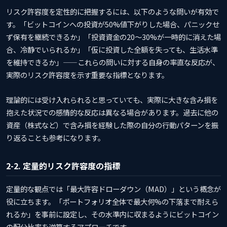
リスク許容度を定性的に把握するには、以下のような問いが有効で
す。「ビットコインへの投資が50%値下がりした場合、パニックせ
ず保有を継続できるか」「投資資金の20〜30%が一時的に消えた場
合、冷静でいられるか」「仮に投資した全額を失っても、生活水準
を維持できるか」——これらの問いに対する自身の率直な反応が、
実際のリスク許容度を示す重要な指標となります。
理論的には受け入れられると思っていても、実際に大きな含み損を
抱えた状況での感情的な反応は異なる場合があります。過去に他の
資産（株式など）で含み損を経験した際の自分の行動パターンを振
り返ることも参考になります。
2-2. 定量的リスク許容度の指標
定量的な観点では「最大許容ドローダウン（MAD）」という概念が
役に立ちます。「ポートフォリオ全体で最大何%の下落まで耐えら
れるか」を事前に設定し、その水準内に収まるようにビットコイン
の配分比率を逆算するアプローチです。