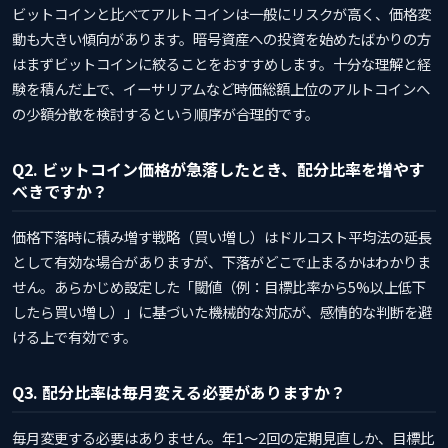
ビットコインと比べてアルトコインは一般にリスクが高く、価格変
動も大きい傾向があります。暗号資産への投資を始めたばかりの方
はまずビットコインに絞ることをおすすめします。十分な理解と経
験を積んだ上で、イーサリアムなど時価総額上位のアルトコインへ
の少額分散を検討するという順序が合理的です。
Q2. ビットコイン価格が急落したとき、配分比率を増やす
べきですか？
価格下落時に積み増す戦略（買い増し）はドルコスト平均法の延長
として有効な場合がありますが、下落がどこで止まるかはわかりま
せん。あらかじめ設定した「閾値（例：目標比率から5%以上低下
したら買い増し）」に基づいた機械的な対応が、感情的な判断を避
ける上で有効です。
Q3. 配分比率は毎月変える必要がありますか？
毎月変更する必要はありません。年1〜2回の定期見直しか、目標比