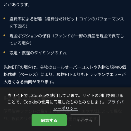
とがあります。
経費率による影響（経費分だけビットコインのパフォーマンス
を下回る）
現金ポジションの保有（ファンドが一部の資産を現金で保有し
ている場合）
設定・償還のタイミングのずれ
先物ETFの場合は、先物のロールオーバーコストや先物と現物の価
格乖離（ベーシス）により、現物ETFよりもトラッキングエラーが
大きくなる傾向があります。
当サイトではCookieを使用しています。サイトの利用を続ける
6-3. 税制上の取り扱い
ことで、Cookieの使用に同意したものとみなします。
プライバ
シーポリシー
暗号資産ファンドの税制上の取り扱いは、国や地域によって異な
り、投資のリターンに直接影響する重要な要素です。
同意する
拒否する