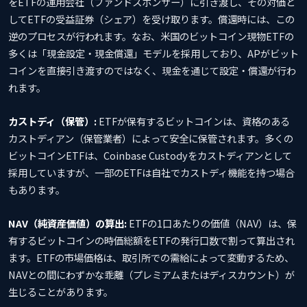
をETFの運用会社（ファンドスポンサー）に引き渡し、その対価と
してETFの受益証券（シェア）を受け取ります。償還時には、この
逆のプロセスが行われます。なお、米国のビットコイン現物ETFの
多くは「現金設定・現金償還」モデルを採用しており、APがビット
コインを直接引き渡すのではなく、現金を通じて設定・償還が行わ
れます。
カストディ（保管）:
ETFが保有するビットコインは、資格のある
カストディアン（保管業者）によって安全に保管されます。多くの
ビットコインETFは、Coinbase Custodyをカストディアンとして
採用していますが、一部のETFは自社でカストディ機能を持つ場合
もあります。
NAV（純資産価値）の算出:
ETFの1口あたりの価値（NAV）は、保
有するビットコインの時価総額をETFの発行口数で割って算出され
ます。ETFの市場価格は、取引所での需給によって変動するため、
NAVとの間にわずかな乖離（プレミアムまたはディスカウント）が
生じることがあります。