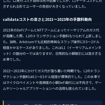
した。L2実行コスト自体は元々低廉でしたが、L1データコストに引
きずられる形でユーザーの負担が大きくなっていました。
calldataコストの高さと2021〜2023年の手数料動向
2021年のDeFiブームとNFTブームによってイーサリアムのガス代
が高騰した際、L2のトランザクション手数料もつられて上昇しまし
た。当時、Arbitrumでも比較的単純なスワップ操作に0.5〜2ドル
程度かかるケースがありました。これはL1（イーサリアムメインネ
ット）の数分の一ではありますが、日常的な小額取引には高すぎる
水準でした。
2022〜2023年にかけてガス代が落ち着いた時期でも、L2のトラン
ザクション手数料は0.1〜0.5ドル程度が標準的でした。この水準で
はマイクロペイメントや高頻度の小額DeFi取引には不向きで、ゲー
ムやソーシャルアプリケーションへの活用も限られていました。