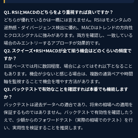
Q1. RSIとMACDのどちらをより重視すれば良いですか？
どちらが優れているかは一概には言えません。RSIはモメンタムの
過熱感・ダイバージェンス検出に優れ、MACDはトレンドの方向性
とクロスシグナルに強みがあります。両方を確認し、一致している
場合のみエントリーするアプローチが効果的です。
Q2. スクイーズ+RSI+MACDが全て揃う機会はどのくらいの頻度で
すか？
日足ベースでは月に数回程度、場合によってはそれ以下となること
もあります。機会が少ないと感じる場合は、複数の通貨ペアや時間
軸を監視することで機会を増やす方法があります。
Q3. バックテストで有効なことを確認すれば本番でも機能します
か？
バックテストは過去データへの適合であり、将来の相場への適用を
保証するものではありません。バックテストで有効性を確認したう
えで、少額からのフォワードテスト（実際の相場でのテスト）を行
い、実用性を検証することを推奨します。