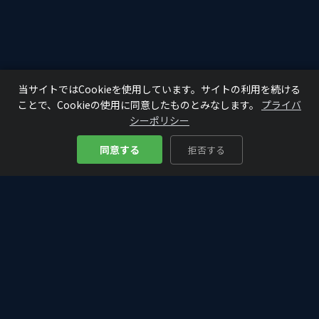
当サイトではCookieを使用しています。サイトの利用を続ける
ことで、Cookieの使用に同意したものとみなします。
プライバ
シーポリシー
同意する
拒否する
Bitcoin
Analyze
₿
仮想通貨・ビットコインの入門から最新情報まで。初心者にもわか
りやすく、投資判断に役立つ分析・解説をお届けします。