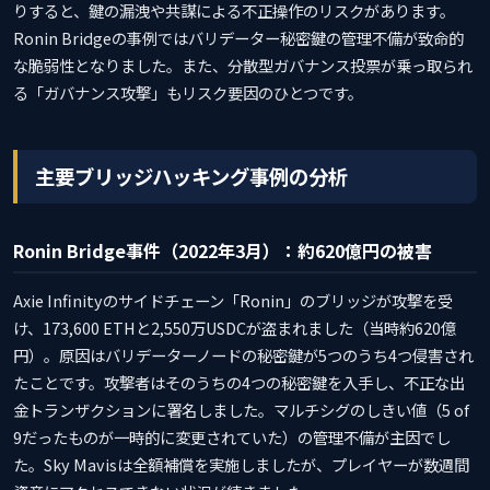
りすると、鍵の漏洩や共謀による不正操作のリスクがあります。
Ronin Bridgeの事例ではバリデーター秘密鍵の管理不備が致命的
な脆弱性となりました。また、分散型ガバナンス投票が乗っ取られ
る「ガバナンス攻撃」もリスク要因のひとつです。
主要ブリッジハッキング事例の分析
Ronin Bridge事件（2022年3月）：約620億円の被害
Axie Infinityのサイドチェーン「Ronin」のブリッジが攻撃を受
け、173,600 ETHと2,550万USDCが盗まれました（当時約620億
円）。原因はバリデーターノードの秘密鍵が5つのうち4つ侵害され
たことです。攻撃者はそのうちの4つの秘密鍵を入手し、不正な出
金トランザクションに署名しました。マルチシグのしきい値（5 of
9だったものが一時的に変更されていた）の管理不備が主因でし
た。Sky Mavisは全額補償を実施しましたが、プレイヤーが数週間