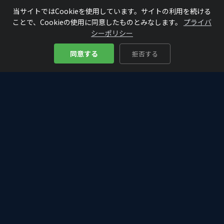
当サイトではCookieを使用しています。サイトの利用を続ける
ことで、Cookieの使用に同意したものとみなします。
プライバ
シーポリシー
同意する
拒否する
Bitcoin
Analyze
₿
仮想通貨・ビットコインの入門から最新情報まで。初心者にもわか
りやすく、投資判断に役立つ分析・解説をお届けします。
カテゴリー
DeFi・Web3
アルトコイン