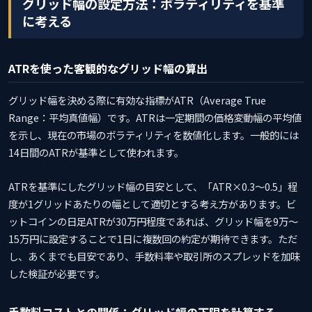
グリッド幅の設定方法：ボラティリティを基準
に考える
ATRを使った客観的なグリッド幅の算出
グリッド幅を決める際に有効な指標がATR（Average True
Range：平均真値幅）です。ATRは一定期間の価格変動幅の平均値
を示し、現在の市場のボラティリティを数値化します。一般的には
14日間のATRが基準として使われます。
ATRを基準にしたグリッド幅の目安として、「ATR×0.3〜0.5」程
度が1グリッドあたりの幅として適切とする考え方があります。ビ
ットコインの日足ATRが30万円程度であれば、グリッド幅を9万〜
15万円に設定することで1日に複数回の約定が期待できます。ただ
し、あくまでも目安であり、手数料率や取引所のスプレッドを加味
した検証が必要です。