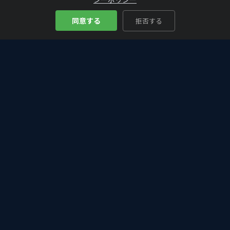
同意する
拒否する
Bitcoin
Analyze
₿
仮想通貨・ビットコインの入門から最新情報まで。初心者にもわか
りやすく、投資判断に役立つ分析・解説をお届けします。
カテゴリー
DeFi・Web3
アルトコイン
イーサリアム – ETH
テクニカル分析