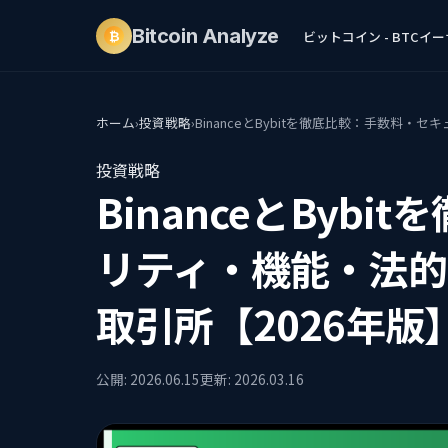
Bitcoin
Analyze
ビットコイン - BTC
イーサ
₿
ホーム
›
投資戦略
›
BinanceとBybitを徹底比較：手数料
投資戦略
BinanceとByb
リティ・機能・法的
取引所【2026年版
公開: 2026.06.15
更新: 2026.03.16