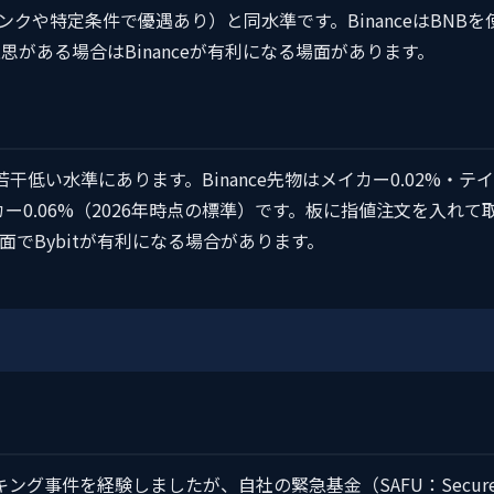
IPランクや特定条件で優遇あり）と同水準です。BinanceはBNBを
がある場合はBinanceが有利になる場面があります。
干低い水準にあります。Binance先物はメイカー0.02%・テイ
テイカー0.06%（2026年時点の標準）です。板に指値注文を入れて
でBybitが有利になる場合があります。
るハッキング事件を経験しましたが、自社の緊急基金（SAFU：Secur