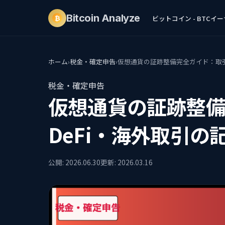
Bitcoin
Analyze
ビットコイン - BTC
イーサ
₿
ホーム
›
税金・確定申告
›
仮想通貨の証跡整備完全ガイド：取引
税金・確定申告
仮想通貨の証跡整
DeFi・海外取引
公開: 2026.06.30
更新: 2026.03.16