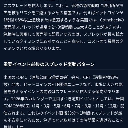
にスプレッドを拡大します。これは、価格の急変動時に取引所が損
失を被るリスクを回避するための措置です。例えばビットコインが
1時間で5%以上急騰または急落するような局面では、Coincheckの
販売所スプレッドが通常の2〜3倍程度に拡大することがあります。
急騰時に興奮して販売所で即買いするのは、スプレッドが最も拡大
しているタイミングに取引することを意味し、コスト面で最悪のタ
イミングとなる場合があります。
重要イベント前後のスプレッド変動パターン
米国のFOMC（連邦公開市場委員会）会合、CPI（消費者物価指
数）発表、ビットコインのETF関連ニュースなど、市場に大きな影
響を与えるイベントの前後はスプレッドが拡大する傾向がありま
す。2026年のカレンダーで注目すべき定期イベントとしては、米国
FOMCが年8回（1月・3月・5月・6月・7月・9月・11月・12月）開
催されます。これらのイベント直後30分〜1時間はスプレッドが最
も不安定になるため、急ぎでない取引はその時間帯を避けることを
推奨します。