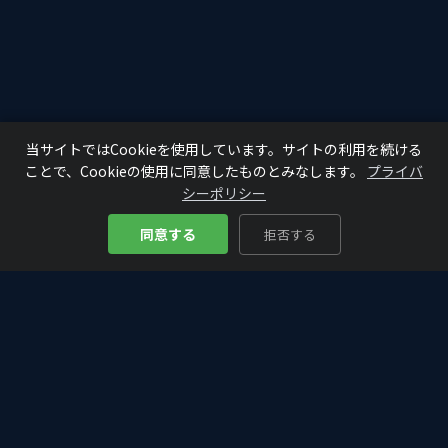
当サイトではCookieを使用しています。サイトの利用を続ける
ことで、Cookieの使用に同意したものとみなします。
プライバ
シーポリシー
同意する
拒否する
Bitcoin
Analyze
₿
仮想通貨・ビットコインの入門から最新情報まで。初心者にもわか
りやすく、投資判断に役立つ分析・解説をお届けします。