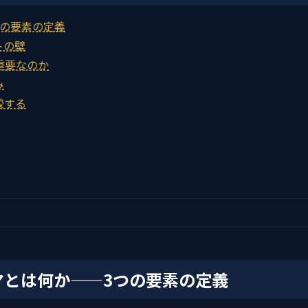
つの要素の定義
トの壁
重要なのか
み
較する
マとは何か——3つの要素の定義