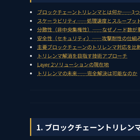
ブロックチェーントリレンマとは何か——3
スケーラビリティ——処理速度とスループッ
分散性（非中央集権性）——なぜノード数が
安全性（セキュリティ）——攻撃耐性の仕組
主要ブロックチェーンのトリレンマ対応を比
トリレンマ解消を目指す技術アプローチ
Layer 2ソリューションの現在地
トリレンマの未来——完全解決は可能なのか
1. ブロックチェーントリレン