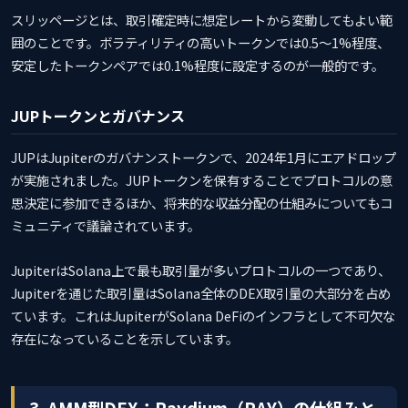
スリッページとは、取引確定時に想定レートから変動してもよい範
囲のことです。ボラティリティの高いトークンでは0.5〜1%程度、
安定したトークンペアでは0.1%程度に設定するのが一般的です。
JUPトークンとガバナンス
JUPはJupiterのガバナンストークンで、2024年1月にエアドロップ
が実施されました。JUPトークンを保有することでプロトコルの意
思決定に参加できるほか、将来的な収益分配の仕組みについてもコ
ミュニティで議論されています。
JupiterはSolana上で最も取引量が多いプロトコルの一つであり、
Jupiterを通じた取引量はSolana全体のDEX取引量の大部分を占め
ています。これはJupiterがSolana DeFiのインフラとして不可欠な
存在になっていることを示しています。
3. AMM型DEX：Raydium（RAY）の仕組みと