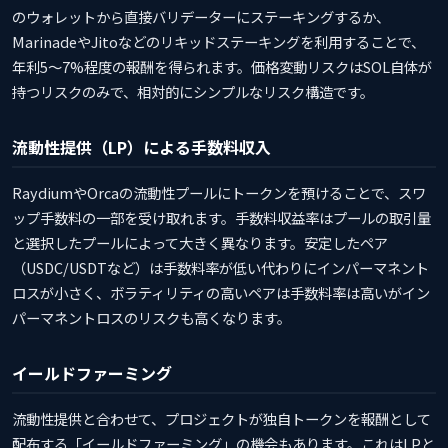
のウォレットから直接バリデーターにステーキングするか、
MarinadeやJitoなどのリキッドステーキングを利用することで、
年利5〜7%程度の報酬を得られます。価格変動リスクはSOL自体が
持つリスクのみで、相対的にシンプルなリスク構造です。
流動性提供（LP）による手数料収入
RaydiumやOrcaの流動性プールにトークンを預けることで、スワ
ップ手数料の一部を受け取れます。手数料収益率はプールの取引量
と選択したプールによって大きく異なります。安定したペア
（USDC/USDTなど）は手数料率が低い代わりにインパーマネント
ロスが小さく、ボラティリティの高いペアは手数料率は高いがイン
パーマネントロスのリスクも高くなります。
イールドファーミング
流動性提供と合わせて、プロジェクトが独自トークンを報酬として
配布する「イールドファーミング」の機会もあります。これはLPと