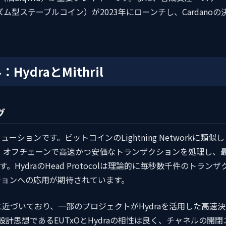
ズム型ステーブルコイン）が2023年にローンチし、Cardanoの
draとMithril
グ
ューションです。ビットコインのLightning Networkに類似し
しており、オフチェーンで高速かつ安価なトランザクションを処理し、
ydraのHead Protocolは理論的に毎秒数千件のトランザ
ションへの応用が期待されています。
段階に近づいており、一部のプロジェクトがHydraを活用した高速決
設計思想であるEUTxOとHydraの相性は良く、チャネルの開閉