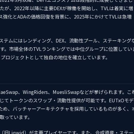
が、2022年以降に主要DEXが稼働を開始し、TVLは着実に増
ンス強化とADAの価格回復を背景に、2025年にかけてTVLは急増
のエコシステムにはレンディング、DEX、流動性プール、ステーキング
す。市場全体のTVLランキングでは中位グループに位置してい
づくプロジェクトとして独自の地位を確立しています。
daeSwap、WingRiders、MuesliSwapなどが挙げられます。こ
通じてトークンのスワップ・流動性提供が可能です。EUTxOモデ
るため、バッチャーアーキテクチャを採用しているものが多く、
取っています。
nce（旧Liqwid）が主要プレイヤーです。また、合成資産・ステー