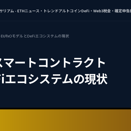
リアム - ETH
ニュース・トレンド
アルトコイン
DeFi・Web3
税金・確定申告
ト――EUTxOモデルとDeFiエコシステムの現状
tusスマートコントラクト
DeFiエコシステムの現状