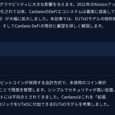
マビリティに大きな影響を与えます。2021年のAlonzoア
化されて以来、CardanoのDeFiエコシステムは着実に成長して
ク価値）が大幅に拡大しました。本記事では、EUTxOモデルの技術
、そしてCardano DeFiの現状と展望を詳しく解説します。
put）モデルはビットコインが採用する会計方式で、未使用のコイン断片
ることで残高を管理します。シンプルでセキュリティが高い反面
には不向きとされてきました。Cardanoはこれを「拡張
ロジックをUTxOに付加できるEUTxOモデルを考案しました。