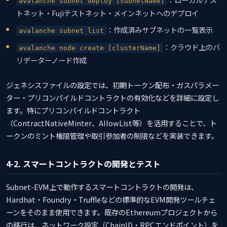
avalanche subnet deploy [subnetName]
トネット・Fujiテストネット・メインネットへのデプロイ
：作成済みサブネットの一覧表示
avalanche subnet list
：クラウド上のバ
avalanche node create [clusterName]
リデーターノード作成
ジェネシスファイルの設定では、初期トークン配布・ガスパラメー
ター・プリコンパイルドコントラクトの有効化などを詳細に設定し
ます。特にプリコンパイルドコントラクト
（ContractNativeMinter、AllowList等）を活用することで、ト
ークンのミント権限管理や取引参加者の制限などを実装できます。
4-2. スマートコントラクトの開発とテスト
Subnet-EVM上で動作するスマートコントラクトの開発は、
Hardhat・Foundry・Truffleなどの標準的なEVM開発ツールチェ
ーンをそのまま使用できます。既存のEthereumプロジェクトから
の移行は、ネットワーク設定（ChainID・RPCエンドポイント）を