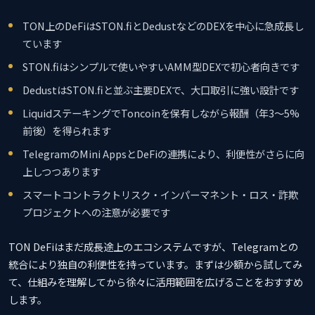
TON上のDeFiはSTON.fiとDedustなどのDEXを中心に急成長し
ています
STON.fiはシンプルで使いやすいAMM型DEXで初心者向きです
DedustはSTON.fiと並ぶ主要DEXで、大口取引に強い設計です
LiquidステーキングでToncoinを保有しながら報酬（年3〜5%
前後）を得られます
TelegramのMini AppsとDeFiの連携により、利便性がさらに向
上しつつあります
スマートコントラクトリスク・インパーマネント・ロス・詐欺
プロジェクトへの注意が必要です
TON DeFiはまだ成長途上のエコシステムですが、Telegramとの
統合により独自の利便性を持っています。まずは少額から試してみ
て、仕組みを理解してから徐々に活用範囲を広げることをおすすめ
します。