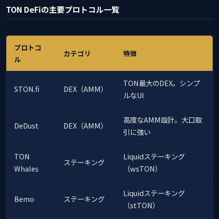
TON DeFiの主要プロトコル一覧
プロトコ
カテゴリ
特徴
ル
TON最大のDEX。シンプ
STON.fi
DEX（AMM）
ルなUI
高度なAMM設計。大口取
DeDust
DEX（AMM）
引に強い
TON
Liquidステーキング
ステーキング
Whales
（wsTON）
Liquidステーキング
Bemo
ステーキング
（stTON）