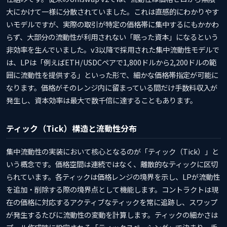
大にかけて一様に分散されていました。これは直感的にわかりやす
いモデルですが、実際の取引が特定の価格帯に集中するにもかかわ
らず、大部分の流動性が利用されない「眠った資本」になるという
非効率を生んでいました。v3以降で採用された集中流動性モデルで
は、LPは「例えばETH/USDCペアで1,800ドルから2,200ドルの範
囲に流動性を提供する」といった形で、細かな価格帯指定が可能に
なります。価格がそのレンジ内に留まっている間だけ手数料収入が
発生し、資本効率は最大で数千倍に達することもあります。
ティック（Tick）構造と流動性分布
集中流動性の実装において核心となるのが「ティック（Tick）」と
いう概念です。価格空間は連続ではなく、離散的なティックに区切
られています。各ティックは価格レンジの境界を示し、LPが流動性
を追加・削除する際の境界点として機能します。コントラクトは現
在の価格に対応するアクティブなティックを常に追跡し、スワップ
が発生するたびに流動性の変動を計算します。ティックの細かさは