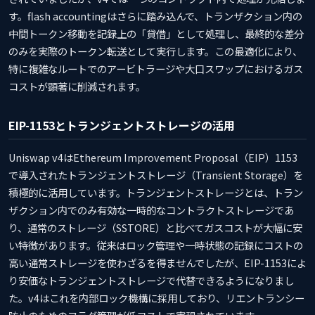
す。flash accountingはさらに踏み込んで、トランザクション内の
中間トークン移動を記録上の「貸借」として処理し、最終的な差分
のみを実際のトークン転送として実行します。この最適化により、
特に複雑なルートでのアービトラージや大口スワップにおけるガス
コストが顕著に削減されます。
EIP-1153とトランジェントストレージの活用
Uniswap v4はEthereum Improvement Proposal（EIP）1153
で導入されたトランジェントストレージ（Transient Storage）を
積極的に活用しています。トランジェントストレージとは、トラン
ザクション内でのみ有効な一時的なコントラクトストレージであ
り、通常のストレージ（SSTORE）と比べてガスコストが大幅に安
い特徴があります。従来はロック管理や一時状態の記録にコストの
高い通常ストレージを使わざるを得ませんでしたが、EIP-1153によ
り安価なトランジェントストレージで代替できるようになりまし
た。v4はこれを内部ロック機構に採用しており、リエントランシー