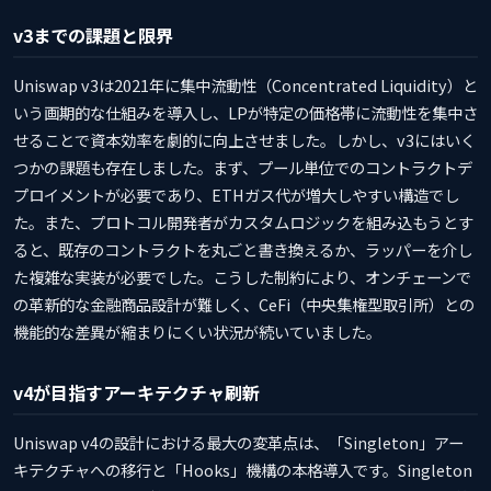
v3までの課題と限界
Uniswap v3は2021年に集中流動性（Concentrated Liquidity）と
いう画期的な仕組みを導入し、LPが特定の価格帯に流動性を集中さ
せることで資本効率を劇的に向上させました。しかし、v3にはいく
つかの課題も存在しました。まず、プール単位でのコントラクトデ
プロイメントが必要であり、ETHガス代が増大しやすい構造でし
た。また、プロトコル開発者がカスタムロジックを組み込もうとす
ると、既存のコントラクトを丸ごと書き換えるか、ラッパーを介し
た複雑な実装が必要でした。こうした制約により、オンチェーンで
の革新的な金融商品設計が難しく、CeFi（中央集権型取引所）との
機能的な差異が縮まりにくい状況が続いていました。
v4が目指すアーキテクチャ刷新
Uniswap v4の設計における最大の変革点は、「Singleton」アー
キテクチャへの移行と「Hooks」機構の本格導入です。Singleton