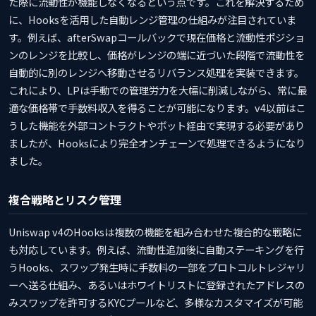
た際に流動性が機能しなくなるという点です。これを解決するため
に、Hooksを活用した自動レンジ管理の仕組みが注目されていま
す。例えば、afterSwapコールバックで現在価格と流動性ポジショ
ンのレンジを比較し、価格がレンジの端に近づいた段階で流動性を
自動的に別のレンジへ移動させるリバランス処理を実装できます。
これにより、LPは手動での管理労力を大幅に削減しながら、常に最
適な価格帯で手数料収入を得ることが可能になります。v4以前はこ
うした機能を外部コントラクトやボット経由で実現する必要があり
ましたが、Hooksにより完全オンチェーンで処理できるようになり
ました。
複合戦略とリスク管理
Uniswap v4のHooksは複数の機能を組み合わせた複合的な戦略に
も対応しています。例えば、流動性追加後に自動ステーキングを行
うHooks、スワップ発生時に手数料の一部をプロトコルトレジャリ
ーへ送る仕組み、あるいはホワイトリストに登録されたアドレスの
みスワップを許可するKYCプールなど、多様なカスタマイズが可能