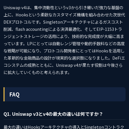
Uniswap v4は、集中流動性というv3から引き継いだ強力な基盤の
上に、Hooksという柔軟なカスタマイズ機構を組み合わせた次世代
DEXプロトコルです。Singletonアーキテクチャによるガスコスト
削減、flash accountingによる決済最適化、そしてEIP-1153トラ
ンジェントストレージの活用により、技術的な完成度が大幅に高ま
っています。LPにとっては自動レンジ管理や動的手数料などの高度
な戦略が可能になり、プロトコル開発者にとってはHooksを活用し
た革新的な金融商品の設計が現実的な選択肢になりました。DeFiエ
コシステムの成熟とともに、Uniswap v4が果たす役割は今後さら
に拡大していくものと考えられます。
FAQ
Q1. Uniswap v3とv4の最大の違いは何ですか？
最大の違いはHooksアーキテクチャの導入とSingletonコントラク