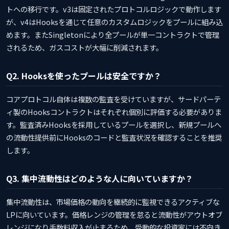
トへの移行です。v3は固定されたプロトコルロジックで動作します
が、v4はHooksを通じて任意のカスタムロジックをプールに組み込
めます。またSingletonにより全プールが単一コントラクトで管理
されるため、ガスコストが大幅に削減されます。
Q2. Hooksを使ったプールは安全ですか？
コアプロトコル自体は複数の監査を受けていますが、サードパーテ
ィ製のHooksコントラクトはそれぞれ個別に評価する必要がありま
す。監査済みHooksを採用しているプールを選択し、新規プールへ
の流動性提供前にHooksのコードと監査状況を確認することを推奨
します。
Q3. 集中流動性はどのような人に向いていますか？
集中流動性は、市場価格の動向を継続的に監視できるアクティブな
LPに向いています。価格レンジの管理を怠ると流動性がアウトオブ
レンジになり手数料収入が止まるため、受動的な投資家には不向き