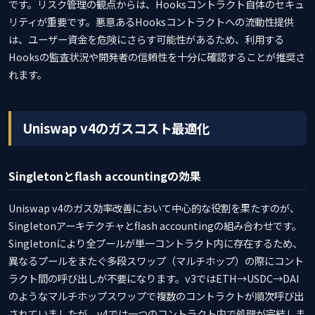
です。リスク管理の観点からは、Hooksコントラクト自体のセキュ
リティが重要です。悪意あるHooksコントラクトへの流動性提供
は、ユーザー資金を危険にさらす可能性があるため、利用する
Hooksの監査状況や開発者の信頼性を十分に確認することが推奨さ
れます。
Uniswap v4のガスコスト最適化
Singletonとflash accountingの効果
Uniswap v4のガス効率改善において中心的な役割を果たすのが、
Singletonアーキテクチャとflash accountingの組み合わせです。
Singletonにより全プールが単一コントラクト内に存在するため、
異なるプールをまたぐ多段スワップ（マルチホップ）の際にコント
ラクト間の呼び出しが不要になります。v3ではETH→USDC→DAI
のようなマルチホップスワップで複数のコントラクトが順次呼び出
されていましたが、v4では一つのコントラクト内で処理が完結しま