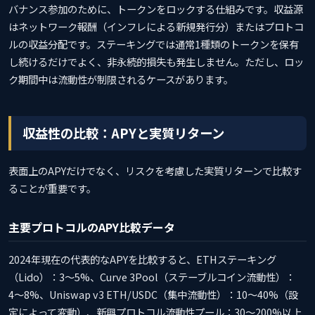
バナンス参加のために、トークンをロックする仕組みです。収益源
はネットワーク報酬（インフレによる新規発行分）またはプロトコ
ルの収益分配です。ステーキングでは通常1種類のトークンを保有
し続けるだけでよく、非永続的損失も発生しません。ただし、ロッ
ク期間中は流動性が制限されるケースがあります。
収益性の比較：APYと実質リターン
表面上のAPYだけでなく、リスクを考慮した実質リターンで比較す
ることが重要です。
主要プロトコルのAPY比較データ
2024年現在の代表的なAPYを比較すると、ETHステーキング
（Lido）：3〜5%、Curve 3Pool（ステーブルコイン流動性）：
4〜8%、Uniswap v3 ETH/USDC（集中流動性）：10〜40%（設
定によって変動）、新興プロトコル流動性プール：30〜200%以上