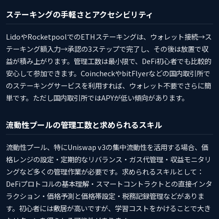
ステーキングの手軽さとアクセシビリティ
LidoやRocketpoolでのETHステーキングは、ウォレット接続→ス
テーキング額入力→承認の3ステップで完了し、その後は放置で収
益が積み上がります。管理工数は最小限で、DeFi初心者でも比較的
安心して参加できます。CoincheckやbitFlyerなどの国内取引所で
のステーキングサービスを利用すれば、ウォレット不要でさらに簡
単です。ただし国内取引所ではAPYが低い傾向があります。
流動性プールの管理工数と求められるスキル
流動性プール、特にUniswap v3の集中流動性を活用する場合、価
格レンジの設定・定期的なリバランス・ガス代管理・収益モニタリ
ングなど多くの管理作業が必要です。求められるスキルとして：
DeFiプロトコルの基本理解・スマートコントラクトとの直接インタ
ラクション・価格予測と価格帯設定・税務記録管理などがありま
す。初心者には敷居が高いですが、学習コストをかけることで大き