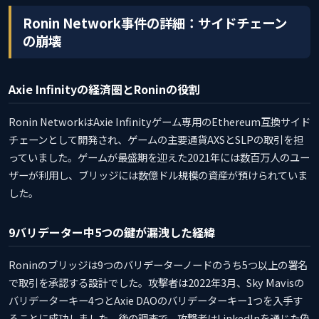
Ronin Network事件の詳細：サイドチェーン
の崩壊
Axie Infinityの経済圏とRoninの役割
Ronin NetworkはAxie Infinityゲーム専用のEthereum互換サイド
チェーンとして開発され、ゲームの主要通貨AXSとSLPの取引を担
っていました。ゲームが最盛期を迎えた2021年には数百万人のユー
ザーが利用し、ブリッジには数億ドル規模の資産が預けられていま
した。
9バリデーター中5つの鍵が漏洩した経緯
Roninのブリッジは9つのバリデーターノードのうち5つ以上の署名
で取引を承認する設計でした。攻撃者は2022年3月、Sky Mavisの
バリデーターキー4つとAxie DAOのバリデーターキー1つを入手す
ることに成功しました。後の調査で、攻撃者はLinkedInを通じた偽