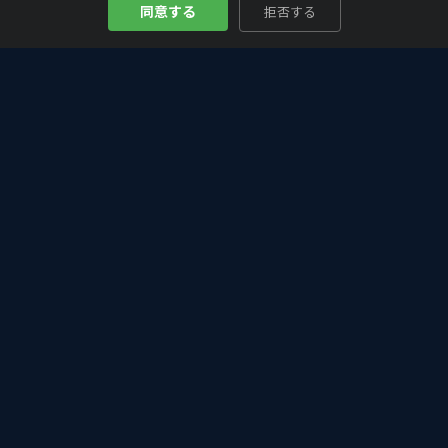
同意する
拒否する
Bitcoin
Analyze
₿
仮想通貨・ビットコインの入門から最新情報まで。初心者にもわか
りやすく、投資判断に役立つ分析・解説をお届けします。
カテゴリー
DeFi・Web3
アルトコイン
イーサリアム – ETH
テクニカル分析
ニュース・トレンド
ビットコイン – BTC